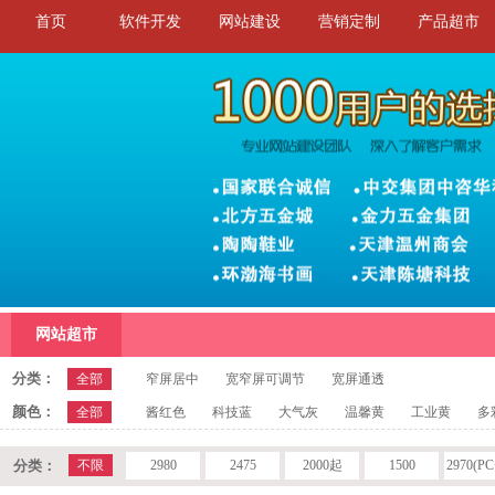
首页
软件开发
网站建设
营销定制
产品超市
网站超市
分类：
全部
窄屏居中
宽窄屏可调节
宽屏通透
颜色：
全部
酱红色
科技蓝
大气灰
温馨黄
工业黄
多
分类：
不限
2980
2475
2000起
1500
2970(