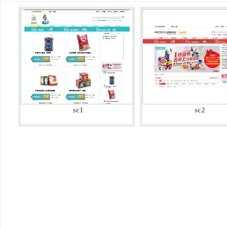
sc1
sc2